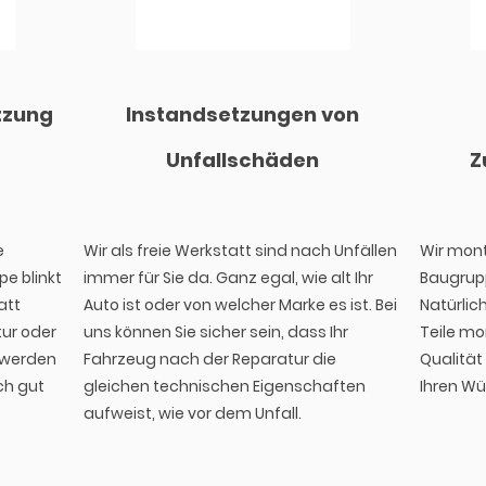
tzung
Instandsetzungen von
Unfallschäden
Z
e
Wir als freie Werkstatt sind nach Unfällen
Wir mont
e blinkt
immer für Sie da. Ganz egal, wie alt Ihr
Baugrup
att
Auto ist oder von welcher Marke es ist. Bei
Natürlic
tur oder
uns können Sie sicher sein, dass Ihr
Teile mo
 werden
Fahrzeug nach der Reparatur die
Qualität
ch gut
gleichen technischen Eigenschaften
Ihren Wü
aufweist, wie vor dem Unfall.