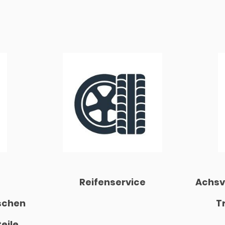
Reifenservice
Achsv
schen
T
eile