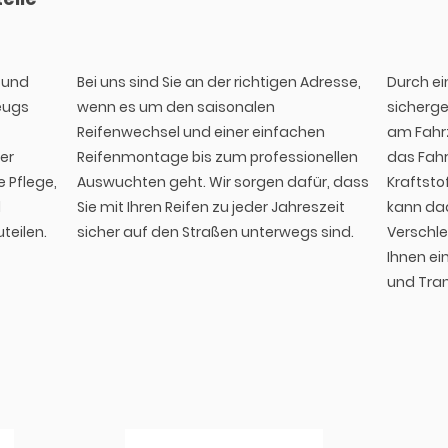
 und
Bei uns sind Sie an der richtigen Adresse,
Durch e
zeugs
wenn es um den saisonalen
sicherge
Reifenwechsel und einer einfachen
am Fahrz
er
Reifenmontage bis zum professionellen
das Fahr
 Pflege,
Auswuchten geht. Wir sorgen dafür, dass
Kraftsto
d
Sie mit Ihren Reifen zu jeder Jahreszeit
kann dad
teilen.
sicher auf den Straßen unterwegs sind.
Verschle
Ihnen e
und Trans